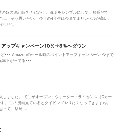
週の奴の改訂版？ とにかく、説明をシンプルにして、順番だて
すね。 そう思いたい。 今年の4年生は今までよりレベルが高い。
のだけど。
ントアップキャンペーン10％→8％へダウン
･･･ Amazonのセール時のポイントアップキャンペーン 今まで
元率下がってる･･･
入しました。 てこがオープン・ウォーター・ライセンス（Cカー
す。 この漫画見ているとダイビングやりたくなってきますね。
って、結局 ...
痺