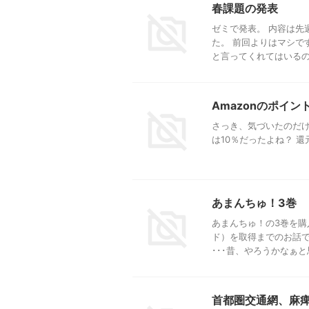
春課題の発表
ゼミで発表。 内容は先
た。 前回よりはマシで
と言ってくれてはいる
Amazonのポイ
さっき、気づいたのだけど
は10％だったよね？ 還
あまんちゅ！3巻
あまんちゅ！の3巻を購
ド）を取得までのお話で
･･･昔、やろうかなぁと思
首都圏交通網、麻