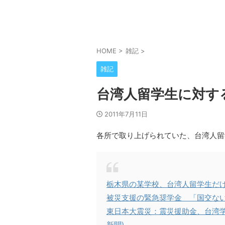
HOME
>
雑記
>
雑記
台湾人留学生に対す
2011年7月11日
各所で取り上げられていた、台湾人留
栃木県の某学校、台湾人留学生だけ
被災支援の緊急奨学金 「国交ない
東日本大震災：震災援助金、台湾学
新聞)