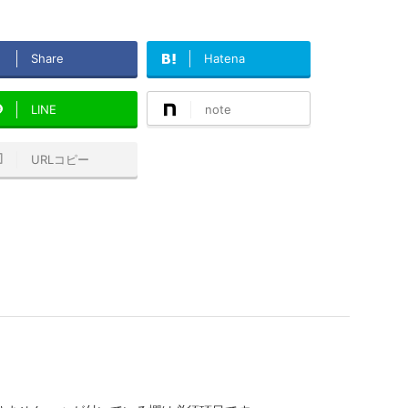
Share
Hatena
LINE
note
URLコピー