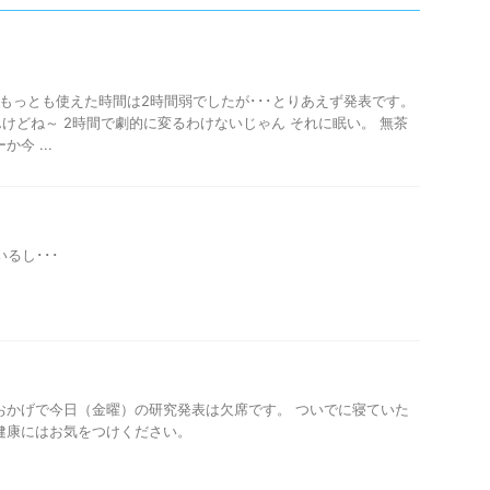
 もっとも使えた時間は2時間弱でしたが･･･とりあえず発表です。
けどね～ 2時間で劇的に変るわけないじゃん それに眠い。 無茶
今 ...
るし･･･
おかげで今日（金曜）の研究発表は欠席です。 ついでに寝ていた
健康にはお気をつけください。