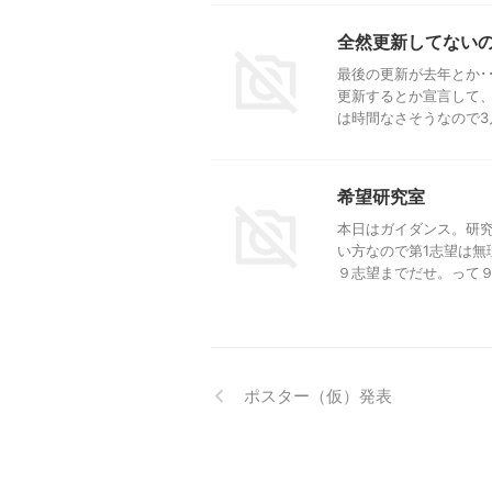
全然更新してない
最後の更新が去年とか･
更新するとか宣言して、
は時間なさそうなので3月？
希望研究室
本日はガイダンス。研究
い方なので第1志望は無
９志望までだせ。って９!? 
ポスター（仮）発表