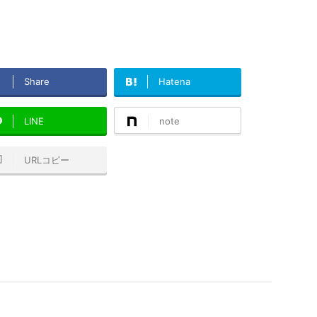
Share
Hatena
LINE
note
URLコピー