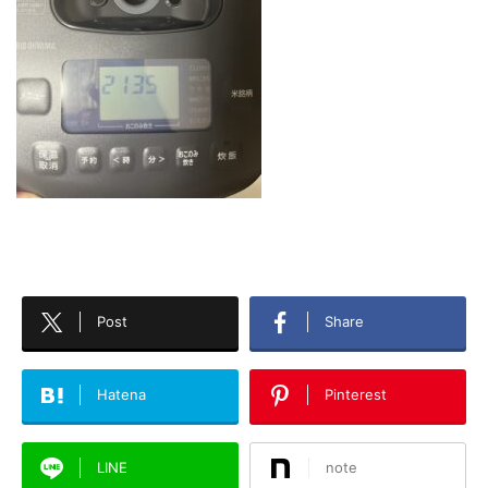
Post
Share
Hatena
Pinterest
LINE
note