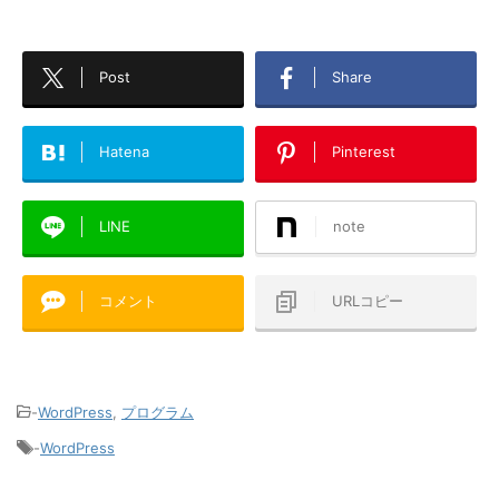
Post
Share
Hatena
Pinterest
LINE
note
コメント
URLコピー
-
WordPress
,
プログラム
-
WordPress