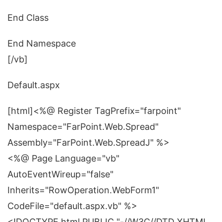
End Class
End Namespace
[/vb]
Default.aspx
[html]<%@ Register TagPrefix="farpoint"
Namespace="FarPoint.Web.Spread"
Assembly="FarPoint.Web.SpreadJ" %>
<%@ Page Language="vb"
AutoEventWireup="false"
Inherits="RowOperation.WebForm1"
CodeFile="default.aspx.vb" %>
<!DOCTYPE html PUBLIC "-//W3C//DTD XHTML