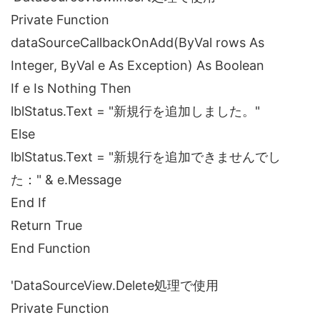
Private Function
dataSourceCallbackOnAdd(ByVal rows As
Integer, ByVal e As Exception) As Boolean
If e Is Nothing Then
lblStatus.Text = "新規行を追加しました。"
Else
lblStatus.Text = "新規行を追加できませんでし
た：" & e.Message
End If
Return True
End Function
'DataSourceView.Delete処理で使用
Private Function