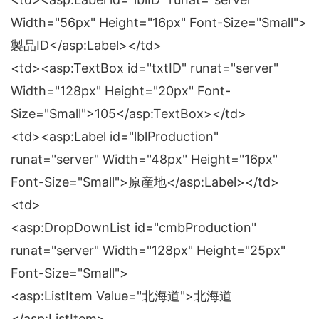
Width="56px" Height="16px" Font-Size="Small">
製品ID</asp:Label></td>
<td><asp:TextBox id="txtID" runat="server"
Width="128px" Height="20px" Font-
Size="Small">105</asp:TextBox></td>
<td><asp:Label id="lblProduction"
runat="server" Width="48px" Height="16px"
Font-Size="Small">原産地</asp:Label></td>
<td>
<asp:DropDownList id="cmbProduction"
runat="server" Width="128px" Height="25px"
Font-Size="Small">
<asp:ListItem Value="北海道">北海道
</asp:ListItem>