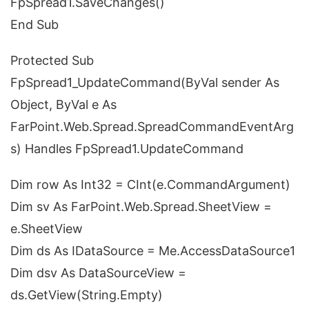
FpSpread1.SaveChanges()
End Sub
Protected Sub
FpSpread1_UpdateCommand(ByVal sender As
Object, ByVal e As
FarPoint.Web.Spread.SpreadCommandEventArg
s) Handles FpSpread1.UpdateCommand
Dim row As Int32 = CInt(e.CommandArgument)
Dim sv As FarPoint.Web.Spread.SheetView =
e.SheetView
Dim ds As IDataSource = Me.AccessDataSource1
Dim dsv As DataSourceView =
ds.GetView(String.Empty)