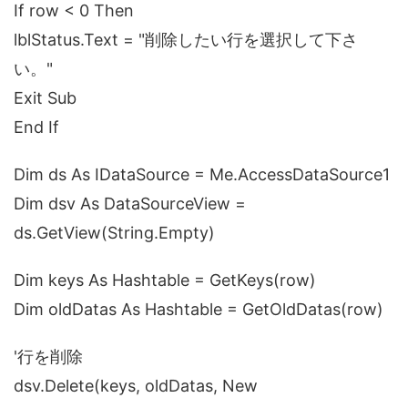
If row < 0 Then
lblStatus.Text = "削除したい行を選択して下さ
い。"
Exit Sub
End If
Dim ds As IDataSource = Me.AccessDataSource1
Dim dsv As DataSourceView =
ds.GetView(String.Empty)
Dim keys As Hashtable = GetKeys(row)
Dim oldDatas As Hashtable = GetOldDatas(row)
'行を削除
dsv.Delete(keys, oldDatas, New