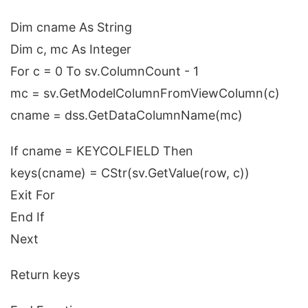
Dim cname As String
Dim c, mc As Integer
For c = 0 To sv.ColumnCount - 1
mc = sv.GetModelColumnFromViewColumn(c)
cname = dss.GetDataColumnName(mc)
If cname = KEYCOLFIELD Then
keys(cname) = CStr(sv.GetValue(row, c))
Exit For
End If
Next
Return keys