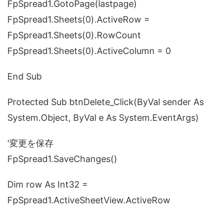
FpSpread1.GotoPage(lastpage)
FpSpread1.Sheets(0).ActiveRow =
FpSpread1.Sheets(0).RowCount
FpSpread1.Sheets(0).ActiveColumn = 0
End Sub
Protected Sub btnDelete_Click(ByVal sender As
System.Object, ByVal e As System.EventArgs)
'変更を保存
FpSpread1.SaveChanges()
Dim row As Int32 =
FpSpread1.ActiveSheetView.ActiveRow