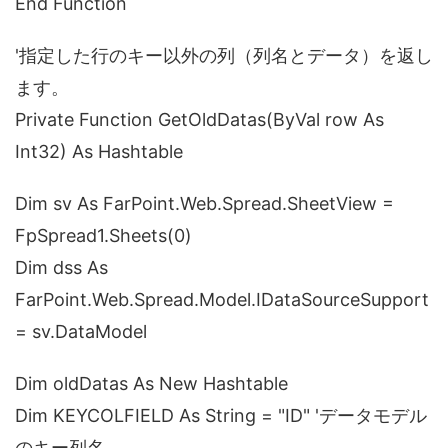
End Function
'指定した行のキー以外の列（列名とデータ）を返し
ます。
Private Function GetOldDatas(ByVal row As
Int32) As Hashtable
Dim sv As FarPoint.Web.Spread.SheetView =
FpSpread1.Sheets(0)
Dim dss As
FarPoint.Web.Spread.Model.IDataSourceSupport
= sv.DataModel
Dim oldDatas As New Hashtable
Dim KEYCOLFIELD As String = "ID" 'データモデル
のキー列名