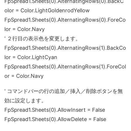
FpSpread1.Sheets(0).AlternatingRows(0).BackC
olor = Color.LightGoldenrodYellow
FpSpread1.Sheets(0).AlternatingRows(0).ForeCo
lor = Color.Navy
' ２行目の表示色を変更します。
FpSpread1.Sheets(0).AlternatingRows(1).BackCo
lor = Color.LightCyan
FpSpread1.Sheets(0).AlternatingRows(1).ForeCol
or = Color.Navy
' コマンドバーの行の追加／挿入／削除ボタンを無
効に設定します。
FpSpread1.Sheets(0).AllowInsert = False
FpSpread1.Sheets(0).AllowDelete = False