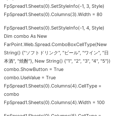
FpSpread1.Sheets(0).SetStyleInfo(-1, 3, Style)
FpSpread1.Sheets(0).Columns(3).Width = 80
FpSpread1.Sheets(0).SetStyleInfo(-1, 4, Style)
Dim combo As New
FarPoint.Web.Spread.ComboBoxCellType(New
String() {"ソフトドリンク", "ビール", "ワイン", "日
本酒", "焼酎"}, New String() {"1", "2", "3", "4", "5"})
combo.ShowButton = True
combo.UseValue = True
FpSpread1.Sheets(0).Columns(4).CellType =
combo
FpSpread1.Sheets(0).Columns(4).Width = 100
FpSpread1.Sheets(0).Columns(5).CellType =