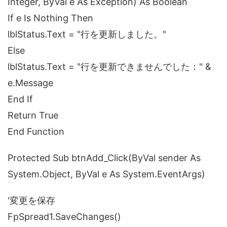
Integer, ByVal e As Exception) As Boolean
If e Is Nothing Then
lblStatus.Text = "行を更新しました。"
Else
lblStatus.Text = "行を更新できませんでした：" &
e.Message
End If
Return True
End Function
Protected Sub btnAdd_Click(ByVal sender As
System.Object, ByVal e As System.EventArgs)
'変更を保存
FpSpread1.SaveChanges()