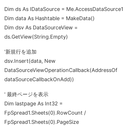
Dim ds As IDataSource = Me.AccessDataSource1
Dim data As Hashtable = MakeData()
Dim dsv As DataSourceView =
ds.GetView(String.Empty)
'新規行を追加
dsv.Insert(data, New
DataSourceViewOperationCallback(AddressOf
dataSourceCallbackOnAdd))
' 最終ページを表示
Dim lastpage As Int32 =
FpSpread1.Sheets(0).RowCount /
FpSpread1.Sheets(0).PageSize