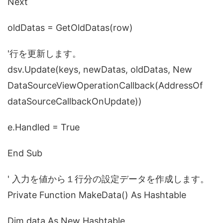
Next
oldDatas = GetOldDatas(row)
'行を更新します。
dsv.Update(keys, newDatas, oldDatas, New
DataSourceViewOperationCallback(AddressOf
dataSourceCallbackOnUpdate))
e.Handled = True
End Sub
' 入力を値から１行分の設定データを作成します。
Private Function MakeData() As Hashtable
Dim data As New Hashtable