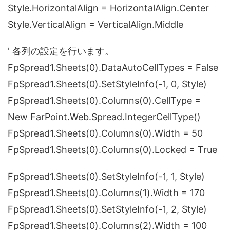
Style.HorizontalAlign = HorizontalAlign.Center
Style.VerticalAlign = VerticalAlign.Middle
' 各列の設定を行います。
FpSpread1.Sheets(0).DataAutoCellTypes = False
FpSpread1.Sheets(0).SetStyleInfo(-1, 0, Style)
FpSpread1.Sheets(0).Columns(0).CellType =
New FarPoint.Web.Spread.IntegerCellType()
FpSpread1.Sheets(0).Columns(0).Width = 50
FpSpread1.Sheets(0).Columns(0).Locked = True
FpSpread1.Sheets(0).SetStyleInfo(-1, 1, Style)
FpSpread1.Sheets(0).Columns(1).Width = 170
FpSpread1.Sheets(0).SetStyleInfo(-1, 2, Style)
FpSpread1.Sheets(0).Columns(2).Width = 100