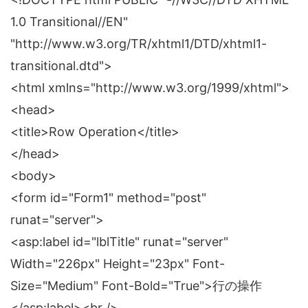
1.0 Transitional//EN"
"http://www.w3.org/TR/xhtml1/DTD/xhtml1-
transitional.dtd">
<html xmlns="http://www.w3.org/1999/xhtml">
<head>
<title>Row Operation</title>
</head>
<body>
<form id="Form1" method="post"
runat="server">
<asp:label id="lblTitle" runat="server"
Width="226px" Height="23px" Font-
Size="Medium" Font-Bold="True">行の操作
</asp:label><br />