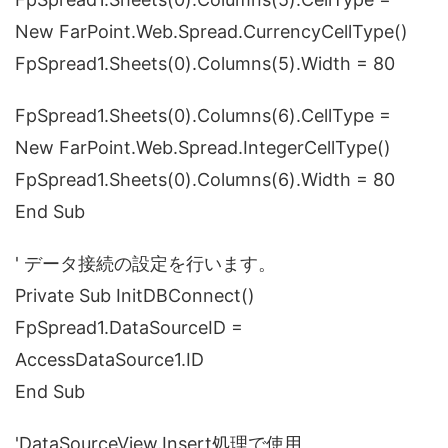
New FarPoint.Web.Spread.CurrencyCellType()
FpSpread1.Sheets(0).Columns(5).Width = 80
FpSpread1.Sheets(0).Columns(6).CellType =
New FarPoint.Web.Spread.IntegerCellType()
FpSpread1.Sheets(0).Columns(6).Width = 80
End Sub
' データ接続の設定を行います。
Private Sub InitDBConnect()
FpSpread1.DataSourceID =
AccessDataSource1.ID
End Sub
'DataSourceView.Insert処理で使用