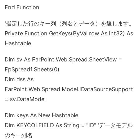
End Function
'指定した行のキー列（列名とデータ）を返します。
Private Function GetKeys(ByVal row As Int32) As
Hashtable
Dim sv As FarPoint.Web.Spread.SheetView =
FpSpread1.Sheets(0)
Dim dss As
FarPoint.Web.Spread.Model.IDataSourceSupport
= sv.DataModel
Dim keys As New Hashtable
Dim KEYCOLFIELD As String = "ID" 'データモデル
のキー列名