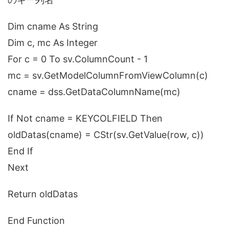
Dim cname As String
Dim c, mc As Integer
For c = 0 To sv.ColumnCount - 1
mc = sv.GetModelColumnFromViewColumn(c)
cname = dss.GetDataColumnName(mc)
If Not cname = KEYCOLFIELD Then
oldDatas(cname) = CStr(sv.GetValue(row, c))
End If
Next
Return oldDatas
End Function