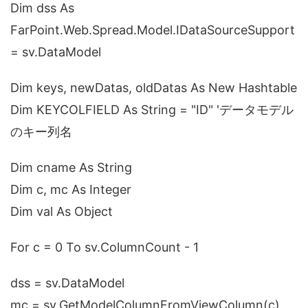
Dim dss As
FarPoint.Web.Spread.Model.IDataSourceSupport
= sv.DataModel
Dim keys, newDatas, oldDatas As New Hashtable
Dim KEYCOLFIELD As String = "ID" 'データモデル
のキー列名
Dim cname As String
Dim c, mc As Integer
Dim val As Object
For c = 0 To sv.ColumnCount - 1
dss = sv.DataModel
mc = sv.GetModelColumnFromViewColumn(c)