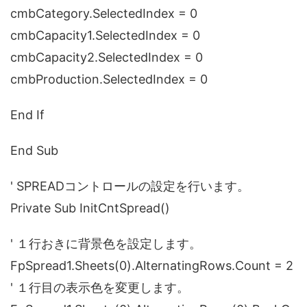
cmbCategory.SelectedIndex = 0
cmbCapacity1.SelectedIndex = 0
cmbCapacity2.SelectedIndex = 0
cmbProduction.SelectedIndex = 0
End If
End Sub
' SPREADコントロールの設定を行います。
Private Sub InitCntSpread()
' １行おきに背景色を設定します。
FpSpread1.Sheets(0).AlternatingRows.Count = 2
' １行目の表示色を変更します。