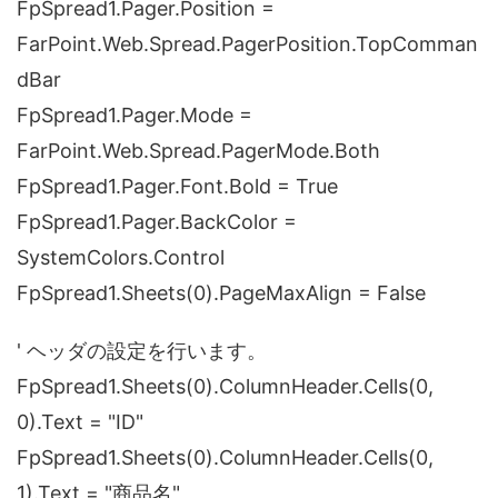
FpSpread1.Pager.Position =
FarPoint.Web.Spread.PagerPosition.TopComman
dBar
FpSpread1.Pager.Mode =
FarPoint.Web.Spread.PagerMode.Both
FpSpread1.Pager.Font.Bold = True
FpSpread1.Pager.BackColor =
SystemColors.Control
FpSpread1.Sheets(0).PageMaxAlign = False
' ヘッダの設定を行います。
FpSpread1.Sheets(0).ColumnHeader.Cells(0,
0).Text = "ID"
FpSpread1.Sheets(0).ColumnHeader.Cells(0,
1).Text = "商品名"