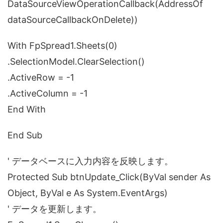
DataSourceViewOperationCallback(AddressOf
dataSourceCallbackOnDelete))
With FpSpread1.Sheets(0)
.SelectionModel.ClearSelection()
.ActiveRow = -1
.ActiveColumn = -1
End With
End Sub
' データベースに入力内容を反映します。
Protected Sub btnUpdate_Click(ByVal sender As
Object, ByVal e As System.EventArgs)
' データを更新します。