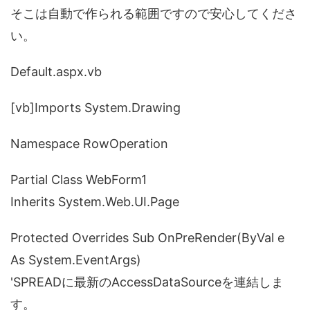
そこは自動で作られる範囲ですので安心してくださ
い。
Default.aspx.vb
[vb]Imports System.Drawing
Namespace RowOperation
Partial Class WebForm1
Inherits System.Web.UI.Page
Protected Overrides Sub OnPreRender(ByVal e
As System.EventArgs)
'SPREADに最新のAccessDataSourceを連結しま
す。