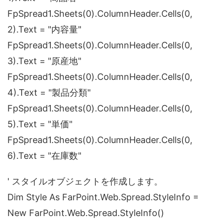
FpSpread1.Sheets(0).ColumnHeader.Cells(0,
2).Text = "内容量"
FpSpread1.Sheets(0).ColumnHeader.Cells(0,
3).Text = "原産地"
FpSpread1.Sheets(0).ColumnHeader.Cells(0,
4).Text = "製品分類"
FpSpread1.Sheets(0).ColumnHeader.Cells(0,
5).Text = "単価"
FpSpread1.Sheets(0).ColumnHeader.Cells(0,
6).Text = "在庫数"
' スタイルオブジェクトを作成します。
Dim Style As FarPoint.Web.Spread.StyleInfo =
New FarPoint.Web.Spread.StyleInfo()