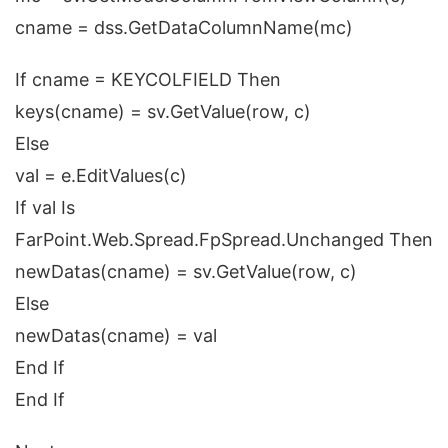
cname = dss.GetDataColumnName(mc)
If cname = KEYCOLFIELD Then
keys(cname) = sv.GetValue(row, c)
Else
val = e.EditValues(c)
If val Is
FarPoint.Web.Spread.FpSpread.Unchanged Then
newDatas(cname) = sv.GetValue(row, c)
Else
newDatas(cname) = val
End If
End If