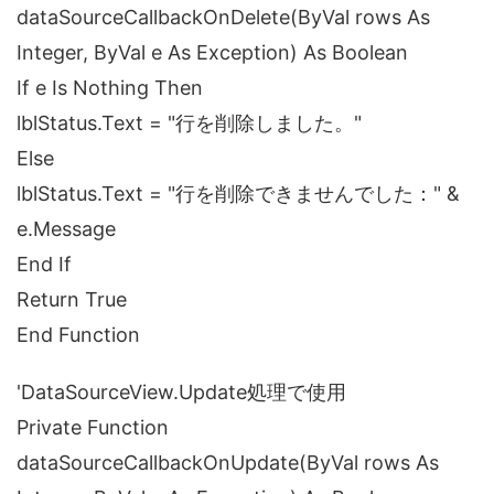
dataSourceCallbackOnDelete(ByVal rows As
Integer, ByVal e As Exception) As Boolean
If e Is Nothing Then
lblStatus.Text = "行を削除しました。"
Else
lblStatus.Text = "行を削除できませんでした：" &
e.Message
End If
Return True
End Function
'DataSourceView.Update処理で使用
Private Function
dataSourceCallbackOnUpdate(ByVal rows As