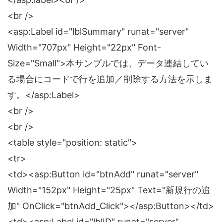
<br />
<asp:Label id="lblSummary" runat="server"
Width="707px" Height="22px" Font-
Size="Small">本サンプルでは、データ連結してい
る場合にコードで行を追加／削除する方法を示しま
す。</asp:Label>
<br />
<br />
<table style="position: static">
<tr>
<td><asp:Button id="btnAdd" runat="server"
Width="152px" Height="25px" Text="新規行の追
加" OnClick="btnAdd_Click"></asp:Button></td>
<td><asp:Label id="lblID" runat="server"