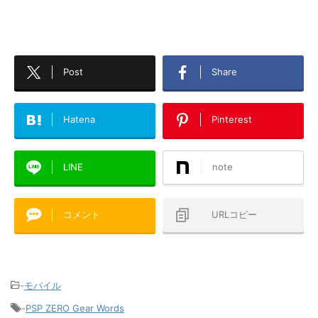
Post
Share
Hatena
Pinterest
LINE
note
コメント
URLコピー
-
モバイル
-
PSP ZERO Gear Words