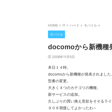
HOME
>
IT
>
ハード
>
モバイル
>
モバイル
docomoから新機種
2008年11月5日
本日１４時。
docomoから新機種が発表されました
型番の変更。
大きく４つのカテゴリの機種。
新サービスの追加。
久しぶりの買い換え意欲をそそるライ
９０６我慢してよかったわ～