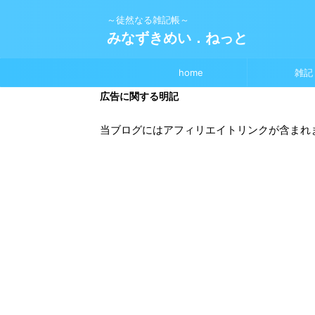
～徒然なる雑記帳～
みなずきめい．ねっと
home
雑記
広告に関する明記
当ブログにはアフィリエイトリンクが含まれ