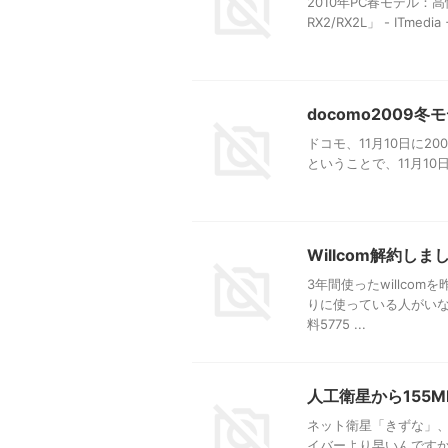
2010年PC春モデル：高
RX2/RX2L」 - ITmed
docomo2009冬
ドコモ、11月10日に2009
ということで、11月10日
Willcom解約しま
3年間使ったwillcom
りに使っている人がいなけ
料5775 ...
人工衛星から155M
ネット衛星「きずな」、1
イバーより早いんですか