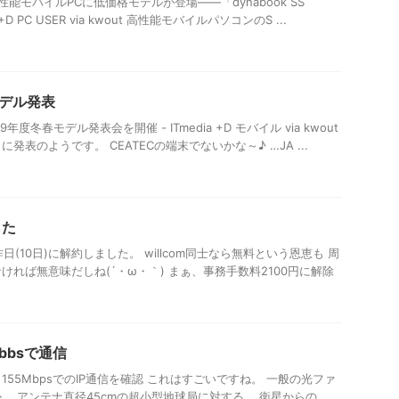
性能モバイルPCに低価格モデルが登場――「dynabook SS
ia +D PC USER via kwout 高性能モバイルパソコンのS ...
モデル発表
年度冬春モデル発表会を開催 - ITmedia +D モバイル via kwout
に発表のようです。 CEATECの端末でないかな～♪ …JA ...
した
を昨日(10日)に解約しました。 willcom同士なら無料という恩恵も 周
れば無意味だしね(´・ω・｀) まぁ、事務手数料2100円に解除
bbsで通信
55MbpsでのIP通信を確認 これはすごいですね。 一般の光ファ
。 アンテナ直径45cmの超小型地球局に対する、 衛星からの