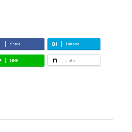
Share
Hatena
LINE
note