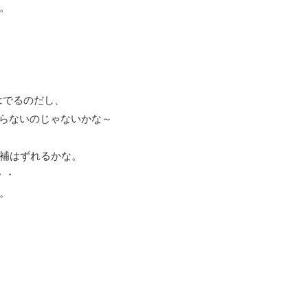
。
はでるのだし、
わらないのじゃないかな～
補はずれるかな。
・・
。