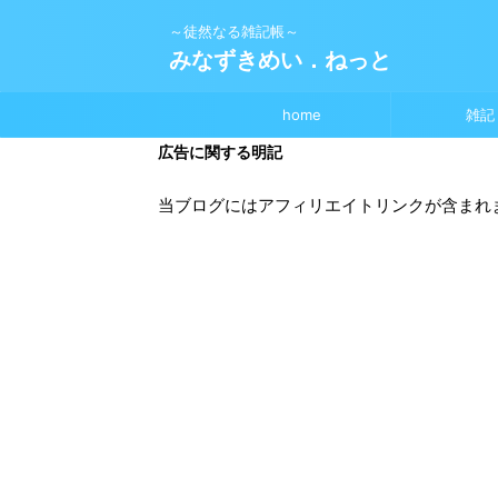
～徒然なる雑記帳～
みなずきめい．ねっと
home
雑記
広告に関する明記
当ブログにはアフィリエイトリンクが含まれ