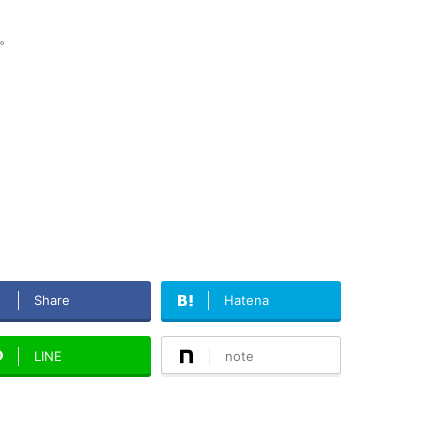
。
Share
Hatena
LINE
note