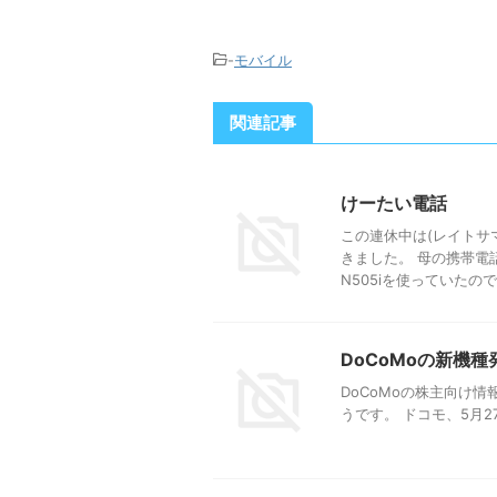
-
モバイル
関連記事
けーたい電話
この連休中は(レイトサ
きました。 母の携帯電
N505iを使っていたのです
DoCoMoの新機
DoCoMoの株主向け情
うです。 ドコモ、5月27日