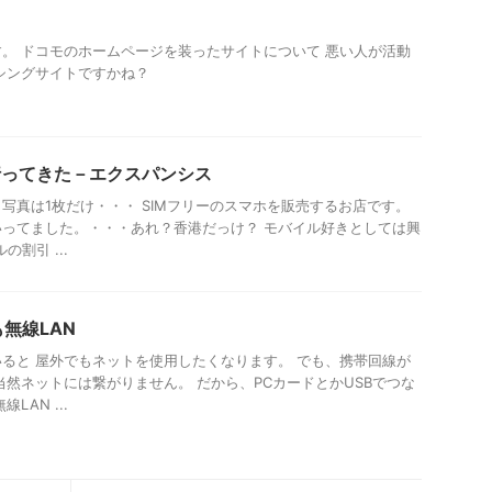
す。 ドコモのホームページを装ったサイトについて 悪い人が活動
シングサイトですかね？
ェア行ってきた－エクスパンシス
写真は1枚だけ・・・ SIMフリーのスマホを販売するお店です。
ってました。・・・あれ？香港だっけ？ モバイル好きとしては興
の割引 ...
も無線LAN
ると 屋外でもネットを使用したくなります。 でも、携帯回線が
当然ネットには繋がりません。 だから、PCカードとかUSBでつな
LAN ...