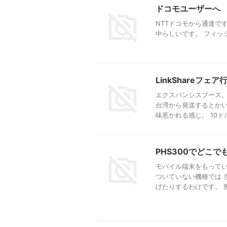
ドコモユーザーへ
NTTドコモから通達で
中らしいです。 フィッ
LinkShareフ
エクスパンシスブース。
台湾から発送するとかい
味惹かれる感じ。 10ドル
PHS300でどこで
モバイル端末をもってい
ついていない機種では 
げたりするわけです。 無線