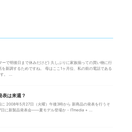
マーで明後日まで休みだけど) 久しぶりに家族揃っての買い物に行
話を新調するためですね。 母はここ1ヶ月位、私の前の電話である
。 ...
種発表は来週？
報に 2008年5月27日（火曜）午後3時から 新商品の発表を行うそ
に新製品発表会——夏モデル登場か - ITmedia + ...