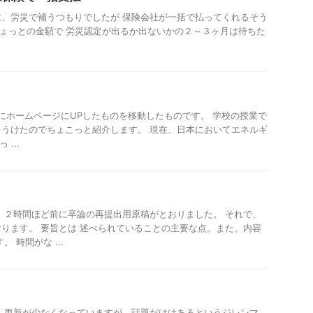
、労災で補うつもりでしたが 保険会社が一括で払ってくれるそう
ちょっとの金額で 労災認定が出るか出ないかの２～３ヶ月は待ちた
0/4にホームページにUPしたものを移動したものです。 学校の授業で
うけたのでちょこっと紹介します。 現在、日本においてエネルギ
...
？
 ２時間ほど前に卒論の再提出用原稿がとおりました。 それで、
ります。 要旨とは 述べられていることの主要な点。また、内容
 時間がな ...
 更新が少なくなっていますが、話題だけはあるというジレンマ。