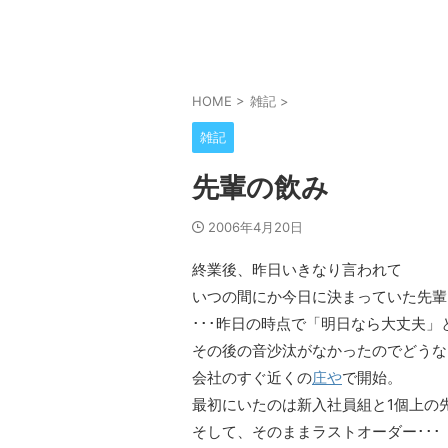
HOME
>
雑記
>
雑記
先輩の飲み
2006年4月20日
終業後、昨日いきなり言われて
いつの間にか今日に決まっていた先輩
･･･昨日の時点で「明日なら大丈夫
その後の音沙汰がなかったのでどうな
会社のすぐ近くの
庄や
で開始。
最初にいたのは新入社員組と1個上の
そして、そのままラストオーダー･･･