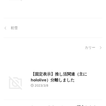
初雪
カリー
【固定表示】推し活関連（主に
hololive）分離しました
2023/3/8