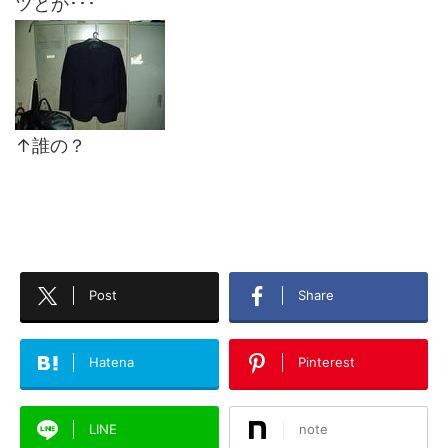
ツとか･･･
↑誰の？
Post
Share
Hatena
Pinterest
LINE
note