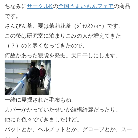
ちなみに
サークルK
の
全国うまいもんフェア
の商品
です。
さんぴん茶、要は茉莉花茶（ｼﾞｬｽﾐﾝﾃｨｰ）です。
この後は研究室に泊まりこみの人が増えてきた
（？）のと寒くなってきたので、
何故かあった寝袋を発掘。天日干しにします。
一緒に発掘された毛布もね。
カバーかかっていたせいか結構綺麗だったり。
他にも色々でてきましたけど。
バットとか、ヘルメットとか、グローブとか、スー