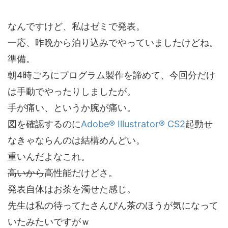
なんですけど、私はゼミで発表。
一応、昨晩から泊り込みでやっていましたけどね。
準備。
朝4時ごろにプログラム製作を諦めて、今回分だけ
は手動でやったりしましたが。
手が痛い、というか腕が痛い。
図を確認するのに
Adobe® Illustrator® CS2
起動せ
なきゃならんのは結構めんどい。
重いんだよなこれ。
高いから
高性能だけどさ。
発表自体はお茶を濁せた感じ。
先生は私の待ってたさんぴん茶のほうが気になって
いたみたいですがｗ