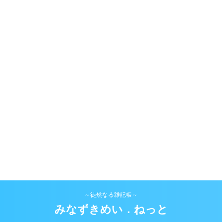
～徒然なる雑記帳～
みなずきめい．ねっと