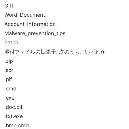
Gift
Word_Document
Account_Information
Malware_prevention_tips
Patch
添付ファイルの拡張子: 次のうち、いずれか
.zip
.scr
.pif
.cmd
.exe
.doc.pif
.txt.exe
.bmp.cmd