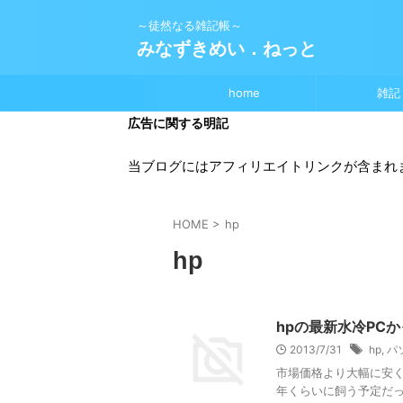
～徒然なる雑記帳～
みなずきめい．ねっと
home
雑記
広告に関する明記
当ブログにはアフィリエイトリンクが含まれ
HOME
>
hp
hp
hpの最新水冷PC
2013/7/31
hp
,
パ
市場価格より大幅に安く
年くらいに飼う予定だっ