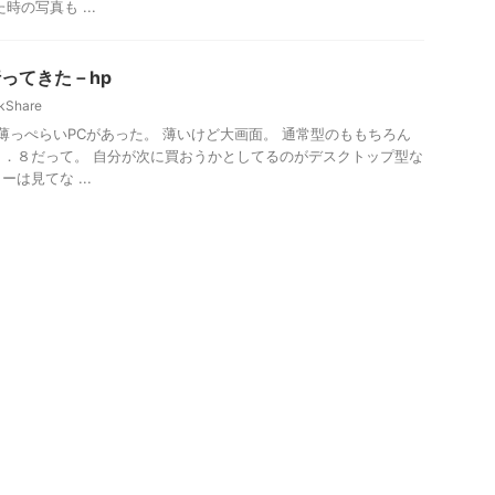
時の写真も ...
ア行ってきた－hp
kShare
、薄っぺらいPCがあった。 薄いけど大画面。 通常型のももちろん
．８だって。 自分が次に買おうかとしてるのがデスクトップ型な
は見てな ...