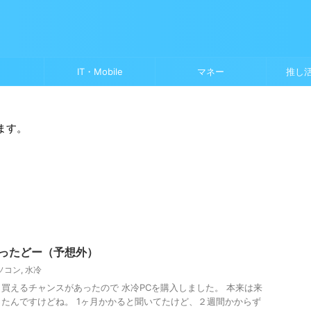
IT・Mobile
マネー
推し
ます。
かったどー（予想外）
ソコン
,
水冷
買えるチャンスがあったので 水冷PCを購入しました。 本来は来
たんですけどね。 1ヶ月かかると聞いてたけど、２週間かからず