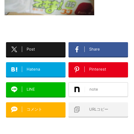
Post
Share
Hatena
Pinterest
LINE
note
コメント
URLコピー