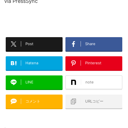
via PressSync
Post
Share
Hatena
Pinterest
LINE
note
コメント
URLコピー