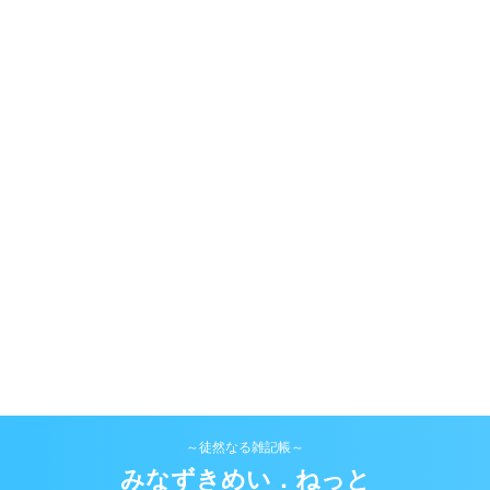
～徒然なる雑記帳～
みなずきめい．ねっと