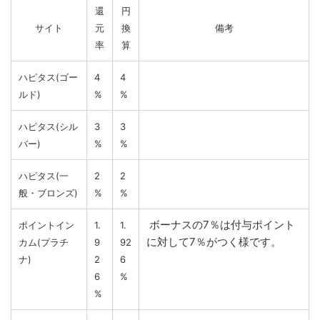
還
円
サイト
元
換
備考
率
算
ハピタス(ゴー
4
4
ルド)
%
%
ハピタス(シル
3
3
バー)
%
%
ハピタス(一
2
2
般・ブロンズ)
%
%
ボーナスの7％は付与ポイント
ポイントイン
1.
1.
に対して7％がつく様です。
カム(プラチ
9
92
ナ)
2
6
6
%
%