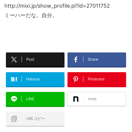
http://mixi.jp/show_profile.pl?id=27011752
ミーハーだな。自分。
Post
Share
Hatena
Pinterest
LINE
note
URLコピー