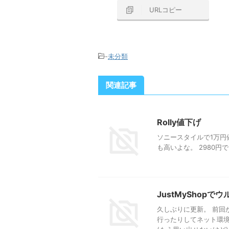
URLコピー
-
未分類
関連記事
Rolly値下げ
ソニースタイルで1万円値
も高いよな。 2980円
JustMyShopでウ
久しぶりに更新。 前回
行ったりしてネット環境