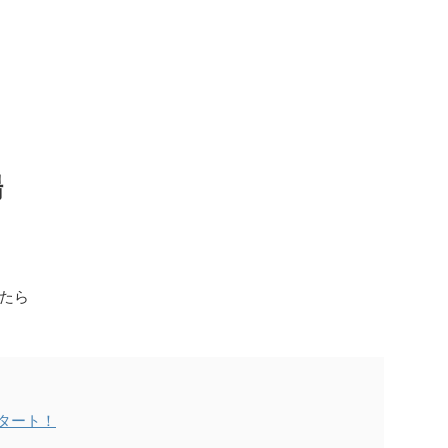
場
たら
スタート！