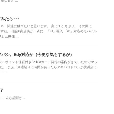
単なるさ ...
みたら･･･
ネー関連に触れたいと思います。 実に１ヶ月ぶり。 その間に
すね。 仙台6商店街が一斉に、「iD」導入 「iD」対応のモバイル
三井住 ...
ドバシ。Edy対応か（今更な気もするが）
シ ポイント保証付きFeliCaカード発行の案内がきていたのでやっ
した。 まぁ、来週辺りに時間があったらアキバヨドバシか横浜店に
...
了
にこんな記載が…