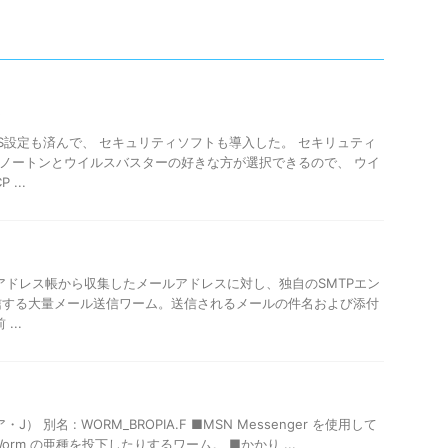
ト
OS設定も済んで、 セキュリティソフトも導入した。 セキリュティ
の ノートンとウイルスバスターの好きな方が選択できるので、 ウイ
...
A@mm アドレス帳から収集したメールアドレスに対し、独自のSMTPエン
信する大量メール送信ワーム。送信されるメールの件名および添付
...
ア・J） 別名 : WORM_BROPIA.F ■MSN Messenger を使用して
.Worm の亜種を投下したりするワーム。 ■かかり ...