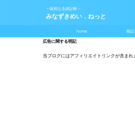
～徒然なる雑記帳～
みなずきめい．ねっと
home
雑記
広告に関する明記
当ブログにはアフィリエイトリンクが含まれ