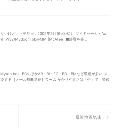
いけど。（発見日 : 2005年2月16日(水)） マイドゥーム・Ax
別名: W32/Mydoom.bb@MM [McAfee] ■影響を受 ...
.Mytob.bc） BCのほかAR・BI・FC・BO・BMなど亜種が多い メ
染する［メール無断送信］ワーム かかりやすさは「中」で、警戒
最近放置気味