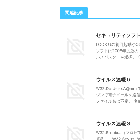
関連記事
セキュリティソフ
LOOX Uの初回起動や
ソフトは2008年度版
ルスバスターを選択。 CP 
ウイルス速報６
W32.Derdero.
ジンで電子メールを送
ファイル名は不定。 名前 
ウイルス速報３
W32.Bropia.J（ブロピ
拡散し、W32.Spybot