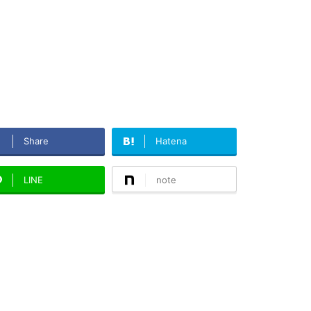
Share
Hatena
LINE
note