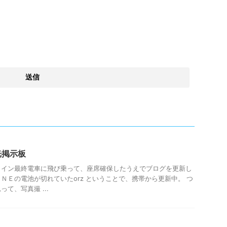
光掲示板
ライン最終電車に飛び乗って、座席確保したうえでブログを更新し
ＮＥの電池が切れていたorz ということで、携帯から更新中。 つ
て、写真撮 ...