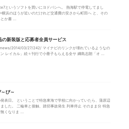
Suite7というソフトを買いにヨドバシへ。 熱海駅で停電してまし
や横浜のほうが近いのだけれど交通費の安さから町田へ と、その
か書 ...
品の新装版と応募者全員サービス
vi.jp/news/2014/03/27/242/ マイナビのリンクが壊れているようなの
 レイカル」続々刊行で小冊子もらえる全サ 綱島志朗「オ ...
ぴ～ぴ～
発表日。 ということで特急東海で学校に向かっていたら、蒲原辺
ました。 二輪車と接触、踏切事故発生 列車停止 そのまま分 特急
くなりま ...