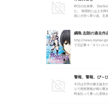
昨日の出来事。 Star
た。 地理的には上大岡
前に大学へ寄り道。文具と
綱島 志朗の過去作
http://news.myna
で元記事→「オリハルコン
警報、警報、ぴ～
今日は大学の修士論文の
りで突然警報が鳴り響き
料金払って乗った意味が無