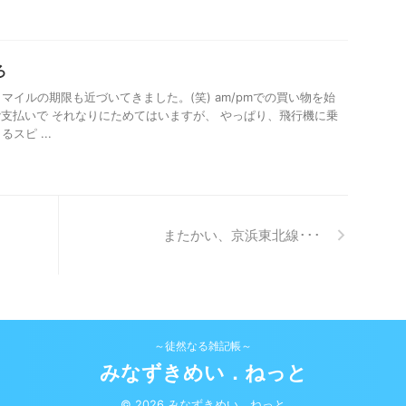
ろ
マイルの期限も近づいてきました。(笑) am/pmでの買い物を始
dy支払いで それなりにためてはいますが、 やっぱり、飛行機に乗
スピ ...
またかい、京浜東北線･･･
～徒然なる雑記帳～
みなずきめい．ねっと
© 2026 みなずきめい．ねっと