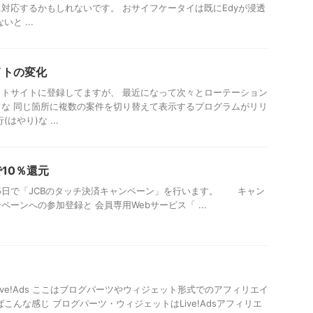
対応するかもしれないです。 おサイフケータイは既にEdyが浸透
と ...
イトの変化
トサイトに登録してますが、 最近になって次々とローテーション
な 同じ箇所に複数の案件を切り替えて表示するプログラムがリリ
はやり)な ...
10％還元
2月15日で「JCBのタッチ決済キャンペーン」を行います。 キャン
ーンへの参加登録と 会員専用Webサービス「 ...
ve!Ads ここはブログパーツやウィジェット形式でのアフィリエイ
こんな感じ ブログパーツ・ウィジェットはLive!Adsアフィリエ