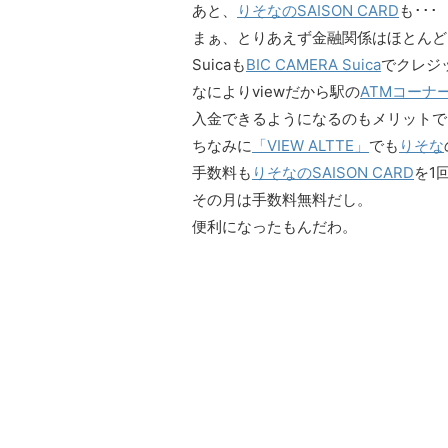
あと、
りそなのSAISON CARD
も･･･
まぁ、とりあえず金融関係はほとんど
Suicaも
BIC CAMERA Suica
でクレジ
なによりviewだから駅の
ATMコーナー
入金できるようになるのもメリットで
ちなみに
「VIEW ALTTE」
でも
りそな
手数料も
りそなのSAISON CARD
を1
その月は手数料無料だし。
便利になったもんだわ。