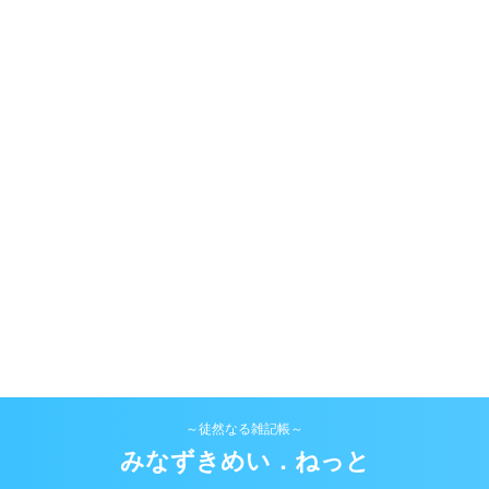
～徒然なる雑記帳～
みなずきめい．ねっと