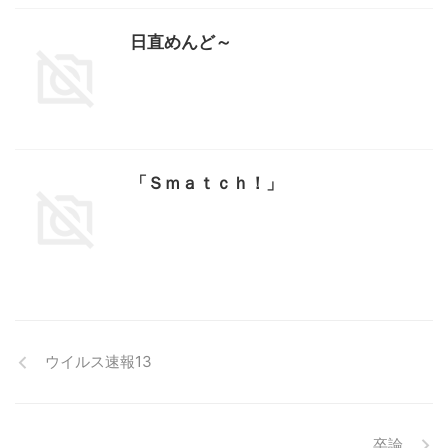
日直めんど～
「Ｓｍａｔｃｈ！」
ウイルス速報13
卒論