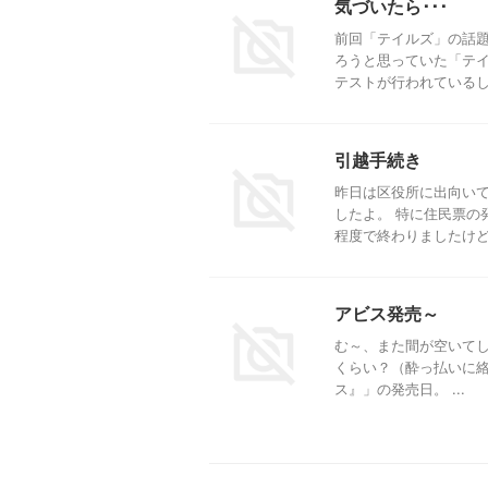
気づいたら･･･
前回「テイルズ」の話題
ろうと思っていた「テイ
テストが行われているし。 
引越手続き
昨日は区役所に出向いて
したよ。 特に住民票の
程度で終わりましたけど･･･
アビス発売～
む～、また間が空いてし
くらい？（酔っ払いに絡まれ
ス』」の発売日。 ...