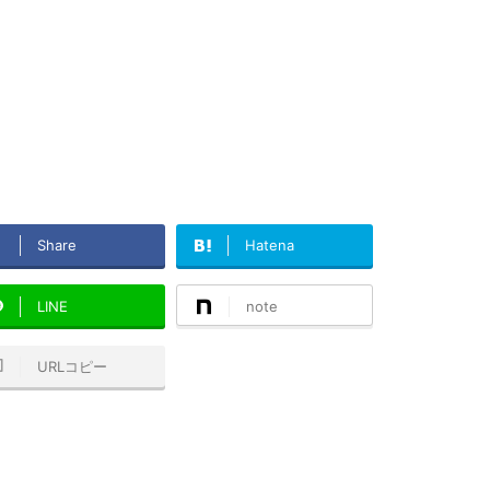
Share
Hatena
LINE
note
URLコピー