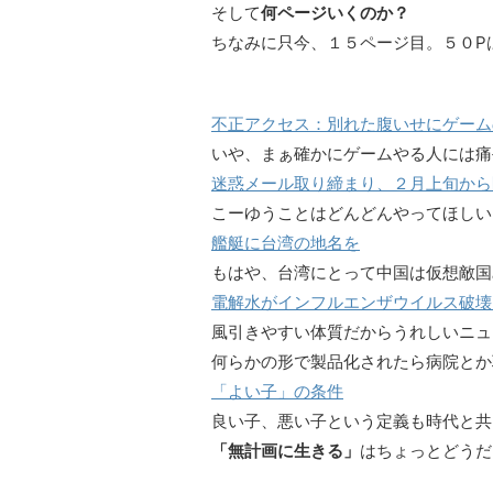
そして
何ページいくのか？
ちなみに只今、１５ページ目。５０P
不正アクセス：別れた腹いせにゲーム
いや、まぁ確かにゲームやる人には痛
迷惑メール取り締まり、２月上旬から
こーゆうことはどんどんやってほしい
艦艇に台湾の地名を
もはや、台湾にとって中国は仮想敵国
電解水がインフルエンザウイルス破壊
風引きやすい体質だからうれしいニュ
何らかの形で製品化されたら病院とか
「よい子」の条件
良い子、悪い子という定義も時代と共
「無計画に生きる」
はちょっとどうだ