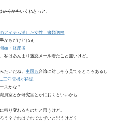
は
いくかも
いくねきっと。
のアイテム消した女性 書類送検
手かもだけどねぇ･･･
開始・経産省
。私はあんまり迷惑メール着たこと無いけど。
みたいだね。
中国も
台湾に対しそう見てるところあるし
…三洋電機が確認
ースかな？
職員室とか研究室とかにおくといいかも
に移り変わるものだと思うけど。
ろう？それはそれでまずいと思うけど？