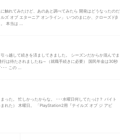
に触れてみたけど、あのあと調べてみたら 開発はどうなったのだ
ルズ オブ エターニア オンライン」 いつのまにか、クローズドβ
本当は ...
引っ越して続きを済ましてきました。 シーズンだからか混んでま
発行は待たされましたね～（就職手続きに必要） 国民年金は30秒
 この ...
まった。 忙しかったからな。 ･･･水曜日何してたっけ？ バイト
た） 木曜日。 「PlayStation2用『テイルズ オブ ジ アビ