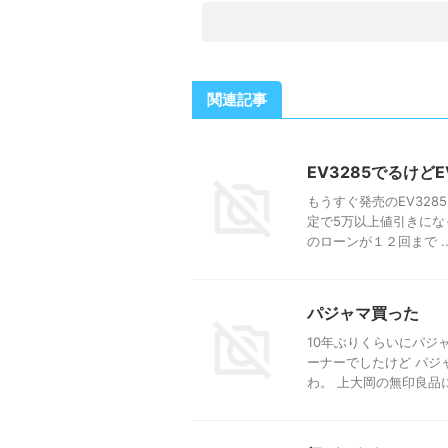
関連記事
EV3285でるけど
もうすぐ発売のEV328
定で5万以上値引きになっ
のローンが１２回まで ..
パジャマ買った
10年ぶりくらいにパジ
ーナーでしたけど パジ
わ。 上大岡の無印良品には