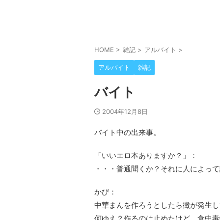
HOME
>
雑記
>
アルバイト
>
アルバイト
雑記
バイト
2004年12月8日
バイト中の出来事。
「いいエロ本ありますか？」：
・・・普通聞くか？それに人によって
かび：
中華まんを作ろうとしたら黴が発生し
何ゆえ？作るのは止めたけど。食中毒