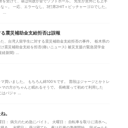
の試験を受けて、昼は何故か皆でソフトボール。 先生が意外にも上手
な～。 一応、エラーなし。3打席2HIT＋ピッチャーゴロでした。
...
する震災補助金支給拒否は誤報
た、台湾人留学生に対する震災補助金支給拒否の事件。 栃木県の
け震災補助金支給を拒否(痛いニュース) 被災支援の緊急奨学金
新聞) ...
ャマ買いました。 もちろん綿100％です。 普段はジャージとかトレ
ャマの方がちゃんと眠れるそうで。 長崎屋って初めて利用した
パジャ ...
たね。
曜日： 病欠のため急にバイト。 火曜日： 自転車を取りに清水へ。
帰る。 水曜日： 昼は寝てた。夜は引越の準備開始。 段ボールも