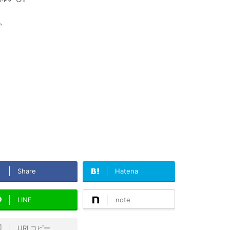
Share
Hatena
LINE
note
URLコピー