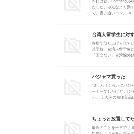
昨日は朝、Fortran
だった。みんなよく動く
で、夜。追いコン。 今、 
台湾人留学生に対
各所で取り上げられてい
某学校、台湾人留学生だ
「国交ない」台湾除外(産経
パジャマ買った
10年ぶりくらいにパジ
ーナーでしたけど パジ
わ。 上大岡の無印良品には
ちょっと放置して
最近のことを一言で 月
観光しつつ三島へ乗って