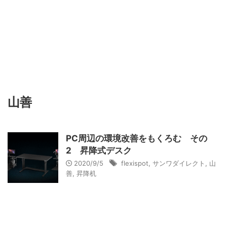
山善
PC周辺の環境改善をもくろむ その
2 昇降式デスク
2020/9/5
flexispot
,
サンワダイレクト
,
山
善
,
昇降机