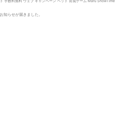
ト 手数料無料 ウェブ キャンペーン ペット 育成ゲーム Maru ShowTime
のお知らせが届きました。