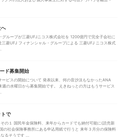
社へ
･グループが三菱UFJニコス株式会社を 1200億円で完全子会社に
三菱UFJ フィナンシャル・グループによる 三菱UFJ ニコス株式
.
caカード募集開始
携サービスの開始について 発表以来、何の音沙汰もなかったANA
ドが 再来週の水曜日から募集開始です。 えきねっとの方はもうサービス
.
ットで
その１ 国民年金保険料、来年からカードでも納付可能に(読売新
全国の社会保険事務所にある申込用紙で行うと 来年３月分の保険料
るそうです ...