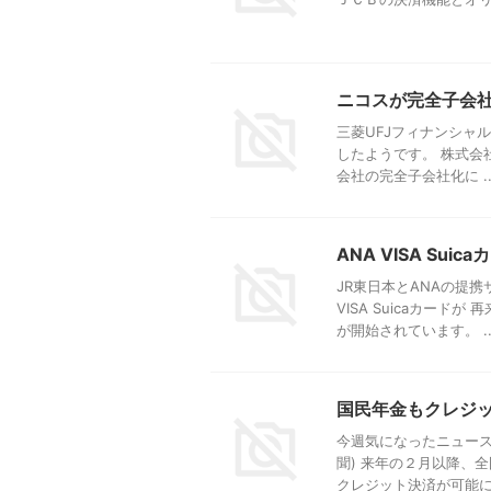
ニコスが完全子会
三菱UFJフィナンシャル
したようです。 株式会社
会社の完全子会社化に ..
ANA VISA Sui
JR東日本とANAの提
VISA Suicaカー
が開始されています。 ..
国民年金もクレジ
今週気になったニュース
聞) 来年の２月以降、
クレジット決済が可能にな